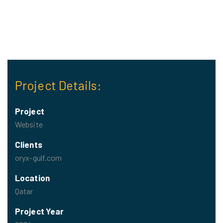
Project Details:
Project
Website
Clients
oryx-gulf.com
Location
Qatar
Project Year